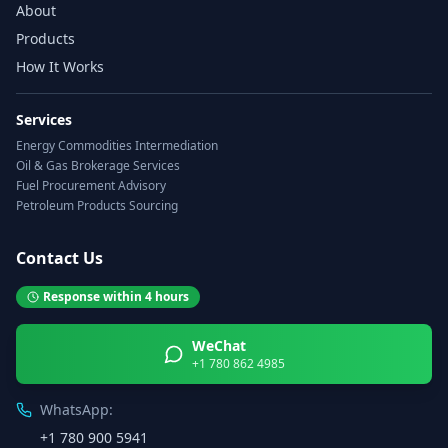
About
Products
How It Works
Services
Energy Commodities Intermediation
Oil & Gas Brokerage Services
Fuel Procurement Advisory
Petroleum Products Sourcing
Contact Us
Response within 4 hours
WeChat
+1 780 862 4985
WhatsApp:
+1 780 900 5941